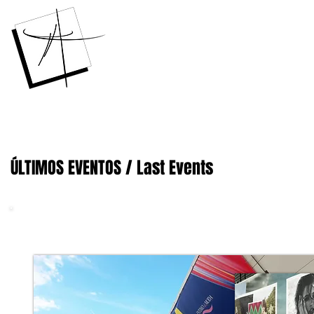
ANGKORTEX
ÚLTIMOS EVENTOS / Last Events